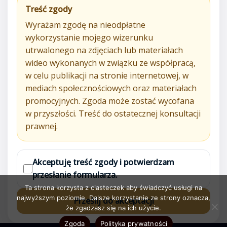
Treść zgody
Wyrażam zgodę na nieodpłatne
wykorzystanie mojego wizerunku
utrwalonego na zdjęciach lub materiałach
wideo wykonanych w związku ze współpracą,
w celu publikacji na stronie internetowej, w
mediach społecznościowych oraz materiałach
promocyjnych. Zgoda może zostać wycofana
w przyszłości. Treść do ostatecznej konsultacji
prawnej.
Akceptuję treść zgody i potwierdzam
przesłanie formularza.
Ta strona korzysta z ciasteczek aby świadczyć usługi na
najwyższym poziomie. Dalsze korzystanie ze strony oznacza,
Prześlij do akceptacji
że zgadzasz się na ich użycie.
Zgoda
Polityka prywatności