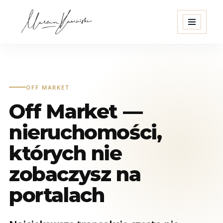
Przejdź
do
treści
OFF MARKET
Off Market —
nieruchomości,
których nie
zobaczysz na
portalach